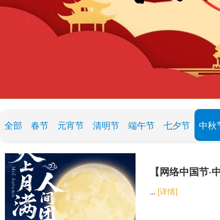
全部
春节
元宵节
清明节
端午节
七夕节
中秋
【网络中国节·
...
[详情]