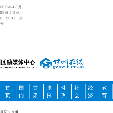
2026年08月
09日
(
周日
)
2
~
20℃
多
云
首
国
甘
张
时
社
经
教
页
内
肃
掖
政
会
济
育
首页
>
乡镇