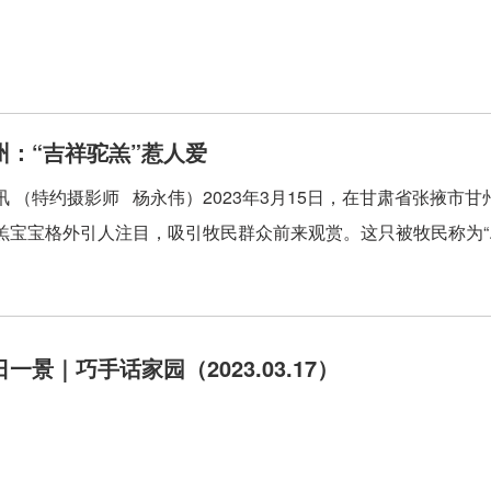
州：“吉祥驼羔”惹人爱
讯 （特约摄影师 杨永伟）2023年3月15日，在甘肃省张掖
羔宝宝格外引人注目，吸引牧民群众前来观赏。这只被牧民称为“..
一景｜巧手话家园（2023.03.17）