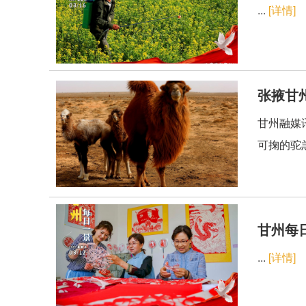
...
[详情]
张掖甘
甘州融媒
可掬的驼
甘州每日
...
[详情]