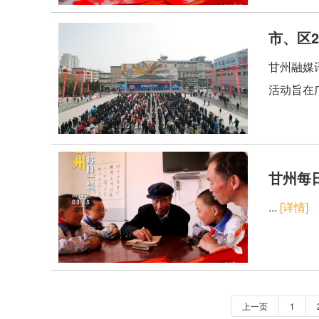
市、区2
甘州融媒讯
活动旨在
甘州每日
...
[详情]
上一页
1