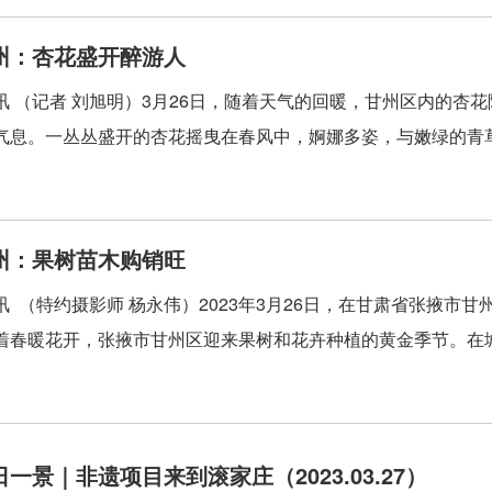
州：杏花盛开醉游人
讯 （记者 刘旭明）3月26日，随着天气的回暖，甘州区内的杏
气息。一丛丛盛开的杏花摇曳在春风中，婀娜多姿，与嫩绿的青草
州：果树苗木购销旺
讯 （特约摄影师 杨永伟）2023年3月26日，在甘肃省张掖
着春暖花开，张掖市甘州区迎来果树和花卉种植的黄金季节。在城乡
一景｜非遗项目来到滚家庄（2023.03.27）