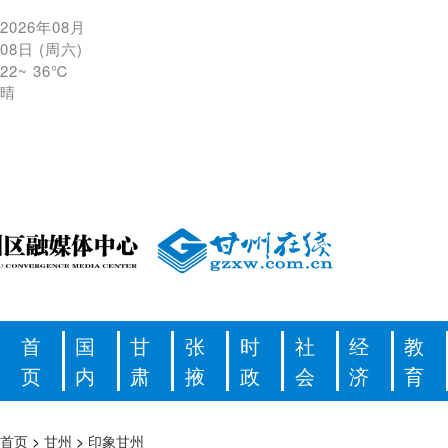
2026年08月
08日
(
周六
)
22
~
36℃
晴
首
国
甘
张
时
社
经
教
页
内
肃
掖
政
会
济
育
首页
>
甘州
>
印象甘州