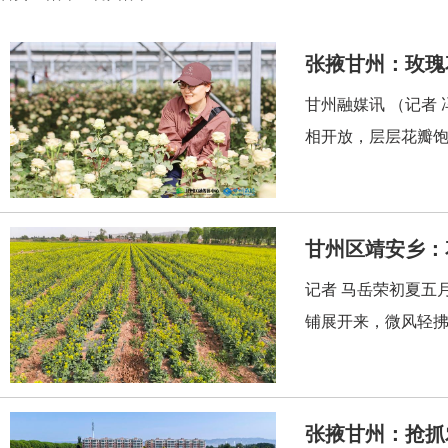
张掖甘州：玫瑰
甘州融媒讯 （记者
相开放，层层花瓣饱
甘州区靖安乡：
记者 马岳荣初夏五
铺展开来，微风轻拂
张掖甘州：抢抓