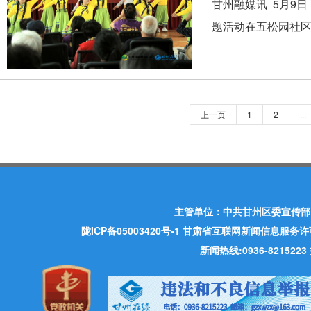
甘州融媒讯 5月9
题活动在五松园社区
上一页
1
2
...
主管单位：中共甘州区委宣传部
陇ICP备05003420号-1
甘肃省互联网新闻信息服务许可证 许
新闻热线:0936-821