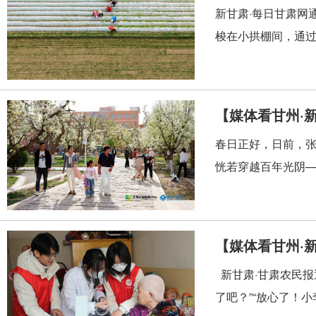
新甘肃·每日甘肃网
梭在小拱棚间，通过
【媒体看甘州·
春日正好，日前，
恍若穿越百年光阴—
【媒体看甘州·新
新甘肃·甘肃农民报
了吧？”“放心了！