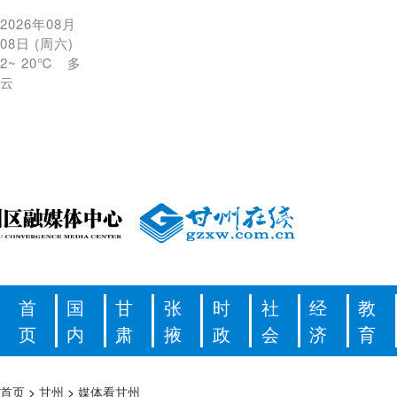
2026年08月
08日
(
周六
)
2
~
20℃
多
云
首
国
甘
张
时
社
经
教
页
内
肃
掖
政
会
济
育
首页
>
甘州
>
媒体看甘州