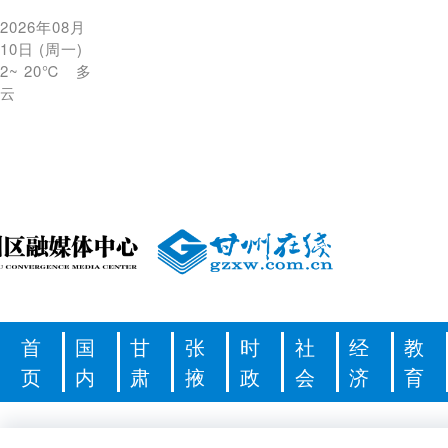
2026年08月
10日
(
周一
)
2
~
20℃
多
云
首
国
甘
张
时
社
经
教
页
内
肃
掖
政
会
济
育