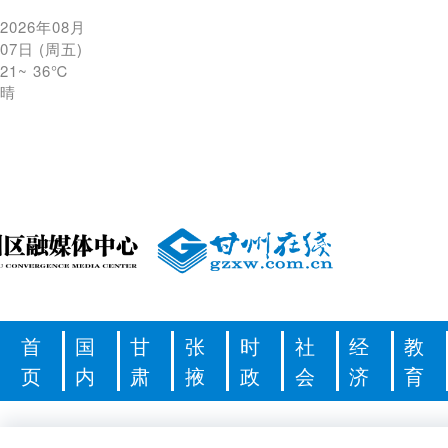
2026年08月
07日
(
周五
)
21
~
36℃
晴
首
国
甘
张
时
社
经
教
页
内
肃
掖
政
会
济
育