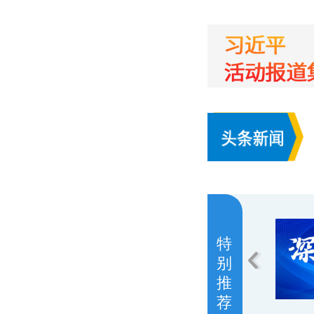
特
别
推
荐