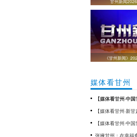
甘州新闻202
《甘州新闻》202
媒体看甘州
【媒体看甘州·中国
趣好时光
【媒体看甘州·新
甘州新闻202
【媒体看甘州·中国
助学金温暖甘州高
张掖甘州：在幸福食