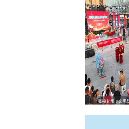
张掖甘州：文明