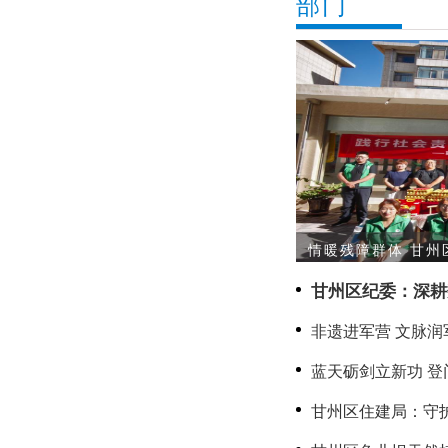
部门
情暖残障群体 甘州
甘州区纪委：深耕
治监督提质增效
非遗进军营 文脉润
双拥·共传文脉守山
蓝天砺剑立新功 
二等功军人家庭送
甘州区住建局：守