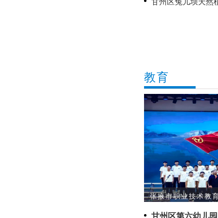
甘州区兔儿坝天然
愿护绿显担当
教育
张掖市职业技术教育
甘州区第六幼儿园：结