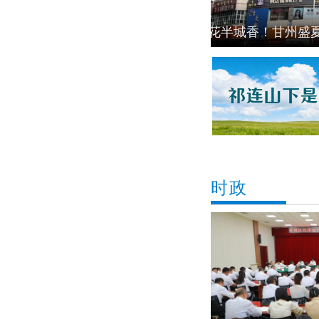
云映木塔 韵满
时政