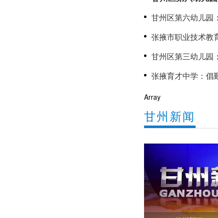
聚力成长
甘州区第六幼儿园
心
张掖市职业技术教
甘州区第三幼儿园：党建赋
长
Array
甘州新闻