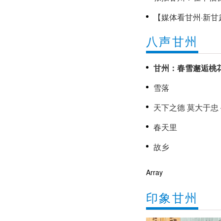
【媒体看甘州·新甘
显千年古建之美
八声甘州
《甘州新闻》20
甘州：春雪邂逅桃
雪落
春天里
故乡
Array
印象甘州