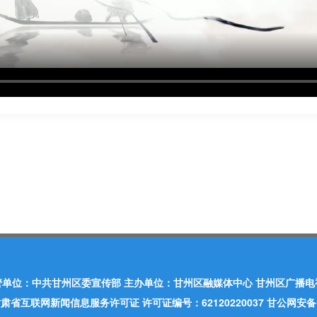
管单位：中共甘州区委宣传部 主办单位：甘州区融媒体中心 甘州区广播电
肃省互联网新闻信息服务许可证 许可证编号：62120220037 甘公网安备：620