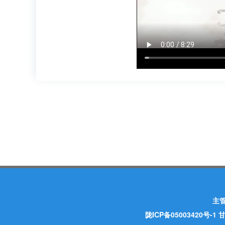
主
陇ICP备05003420号-1
甘