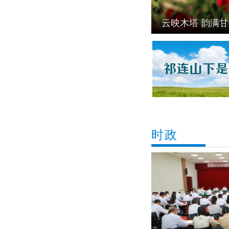
云映木塔 韵满
时政