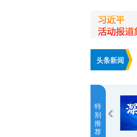
特
别
推
荐