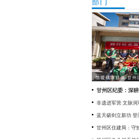
部门
情暖残障群体 甘州
甘州区纪委：深耕
治监督提质增效
非遗进军营 文脉润
双拥·共传文脉守山
蓝天砺剑立新功 
二等功军人家庭送
甘州区住建局：守