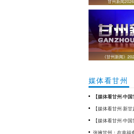
甘州新闻202
《甘州新闻》202
媒体看甘州
【媒体看甘州·中国
趣好时光
【媒体看甘州·新
甘州新闻202
【媒体看甘州·中国
助学金温暖甘州高
张掖甘州：在幸福食