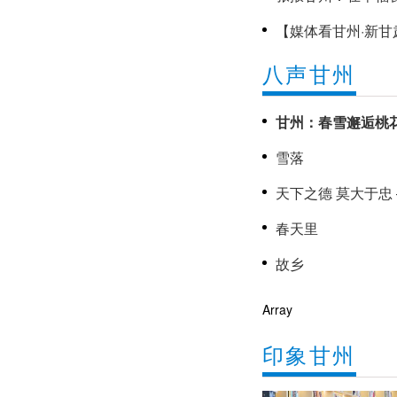
【媒体看甘州·新甘
显千年古建之美
八声甘州
《甘州新闻》20
甘州：春雪邂逅桃
雪落
春天里
故乡
Array
印象甘州