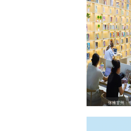
张掖甘州：