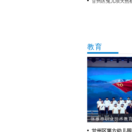
甘州区兔儿坝天然
愿护绿显担当
教育
张掖市职业技术教育
甘州区第六幼儿园：结