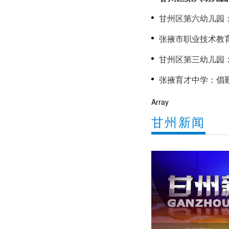
聚力成长
甘州区第六幼儿园
心
张掖市职业技术教
甘州区第三幼儿园：党建赋
长
Array
甘州新闻