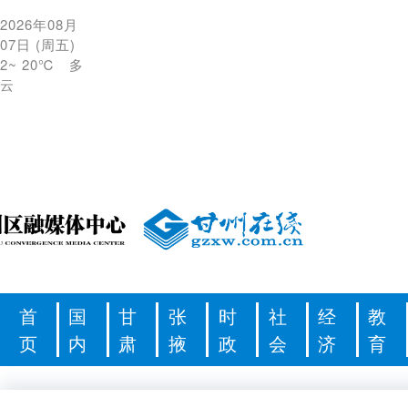
2026年08月
07日
(
周五
)
2
~
20℃
多
云
首
国
甘
张
时
社
经
教
页
内
肃
掖
政
会
济
育