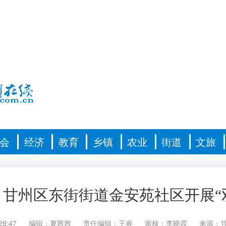
会
经济
教育
乡镇
农业
街道
文旅
】甘州区东街街道金安苑社区开展“
29:47
编辑：夏茜茜
责任编辑：王睿
审核：李晓霞
来源：