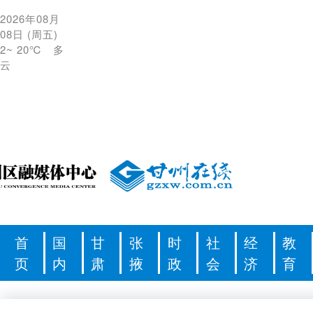
2026年08月
08日
(
周五
)
2
~
20℃
多
云
首
国
甘
张
时
社
经
教
页
内
肃
掖
政
会
济
育