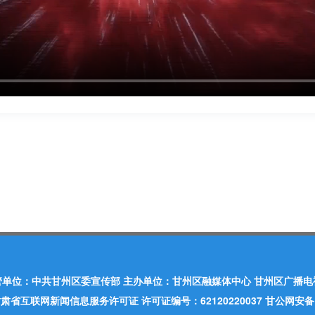
管单位：中共甘州区委宣传部 主办单位：甘州区融媒体中心 甘州区广播电
肃省互联网新闻信息服务许可证 许可证编号：62120220037 甘公网安备：620