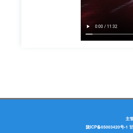
主
陇ICP备05003420号-1
甘