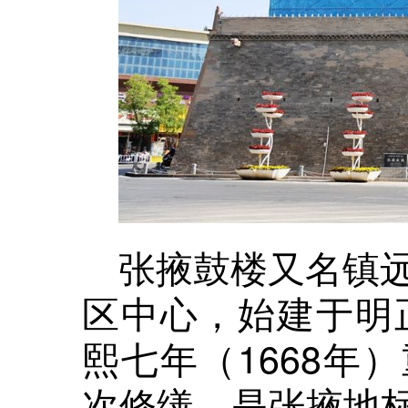
张掖鼓楼又名镇
区中心，始建于明
熙七年（
1668年
）
次修缮，是张掖地