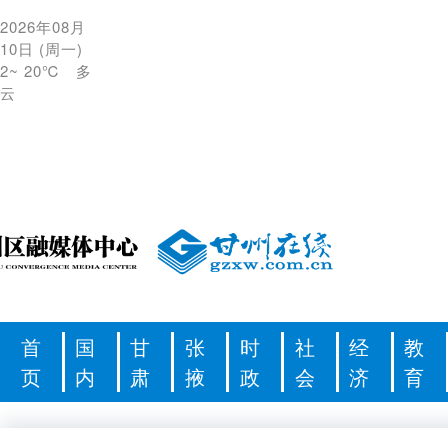
2026年08月
10日
(
周一
)
2
~
20℃
多
云
首
国
甘
张
时
社
经
教
页
内
肃
掖
政
会
济
育