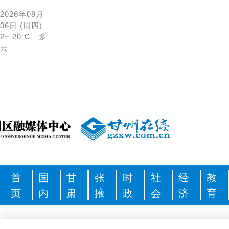
2026年08月
06日
(
周四
)
2
~
20℃
多
云
首
国
甘
张
时
社
经
教
页
内
肃
掖
政
会
济
育