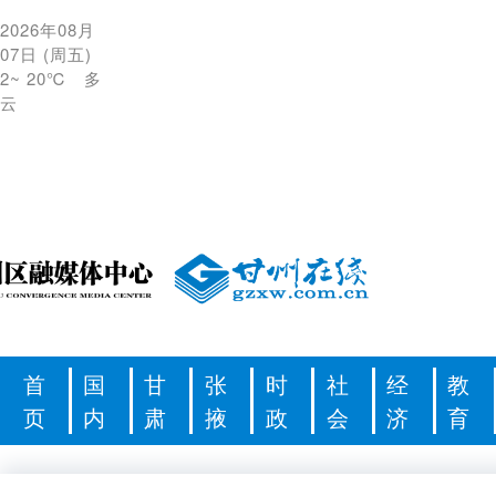
2026年08月
07日
(
周五
)
2
~
20℃
多
云
首
国
甘
张
时
社
经
教
页
内
肃
掖
政
会
济
育