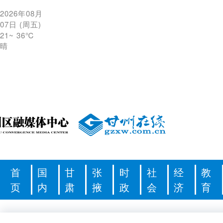
2026年08月
07日
(
周五
)
21
~
36℃
晴
首
国
甘
张
时
社
经
教
页
内
肃
掖
政
会
济
育