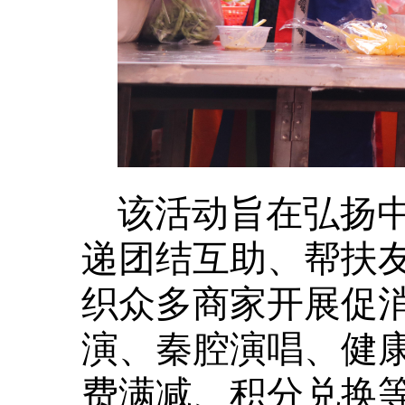
该活动旨在弘扬
递团结互助、帮扶
织众多商家开展促
演、秦腔演唱、健
费满减、积分兑换