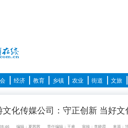
会
经济
教育
乡镇
农业
街道
文旅
游文化传媒公司：守正创新 当好文
28:46
编辑：夏茜茜
责任编辑：王睿
审核：李晓霞
来源：