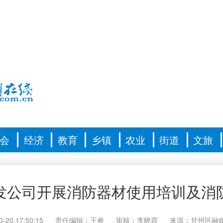
会
经济
教育
乡镇
农业
街道
文旅
发公司开展消防器材使用培训及消
0-20 17:50:15
责任编辑：王睿
审核：李晓霞
来源：甘州区融