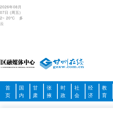
2026年08月
07日
(
周五
)
2
~
20℃
多
云
首
国
甘
张
时
社
经
教
页
内
肃
掖
政
会
济
育