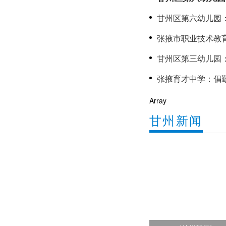
聚力成长
甘州区第六幼儿园
心
张掖市职业技术教
甘州区第三幼儿园：党建赋
长
Array
甘州新闻