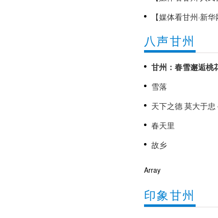
千气象 | 张掖甘
【媒体看甘州·新华
好”建设
八声甘州
《甘州新闻》202
甘州：春雪邂逅桃
雪落
春天里
故乡
Array
印象甘州