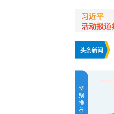
特
别
推
荐