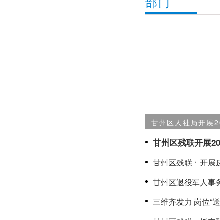
部门
甘州区人社局开展2
服务季暨第二届“人
甘州区残联开展2
一”活动
甘州区残联：开展
注入助残力量
甘州区退役军人事
展进军营活动
三维齐发力 岗位“
务“最后一公里”