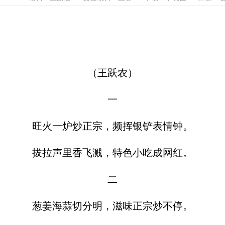
（王跃农）
一
旺火一炉炒正宗，频挥银铲表情钟。
拔拉声里香飞溅，特色小吃成网红。
二
葱姜海蒜切分明，滋味正宗炒不停。