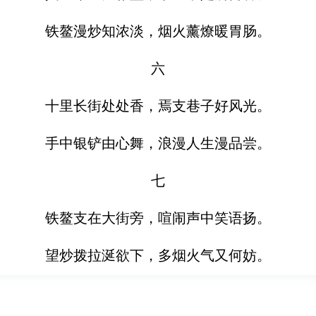
铁鳌漫炒知浓淡，烟火薰燎暖胃肠。
六
十里长街处处香，焉支巷子好风光。
手中银铲由心舞，浪漫人生漫品尝。
七
铁鳌支在大街旁，喧闹声中笑语扬。
望炒拨拉涎欲下，多烟火气又何妨。