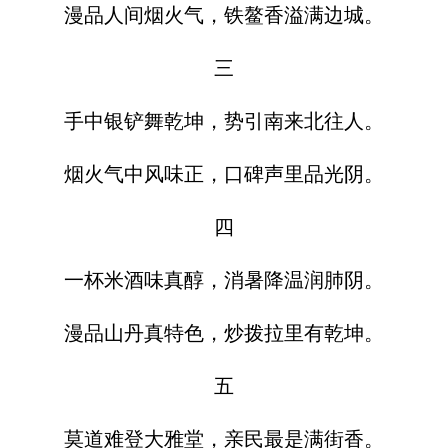
漫品人间烟火气，铁鳌香溢满边城。
三
手中银铲舞乾坤，势引南来北往人。
烟火气中风味正，口碑声里品光阴。
四
一杯米酒味真醇，消暑降温润肺阴。
漫品山丹真特色，炒拨拉里有乾坤。
五
莫道难登大雅堂，亲民最是满街香。