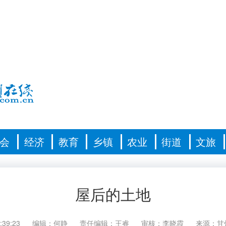
会
经济
教育
乡镇
农业
街道
文旅
屋后的土地
:39:23
编辑：何静
责任编辑：王睿
审核：李晓霞
来源：甘