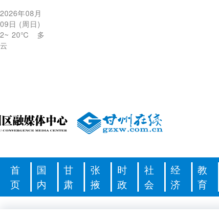
2026年08月
09日
(
周日
)
2
~
20℃
多
云
首
国
甘
张
时
社
经
教
页
内
肃
掖
政
会
济
育