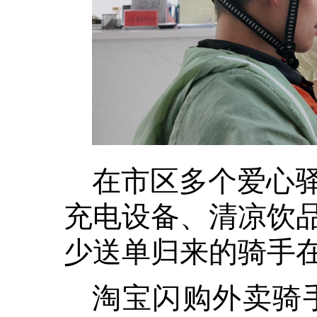
在市区多个爱心
充电设备、清凉饮
少送单归来的骑手
淘宝闪购外卖骑