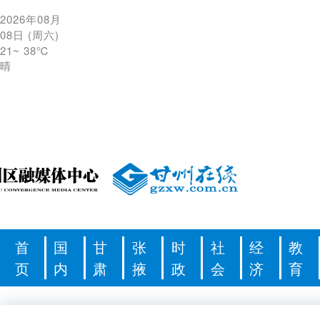
2026年08月
08日
(
周六
)
21
~
38℃
晴
首
国
甘
张
时
社
经
教
页
内
肃
掖
政
会
济
育