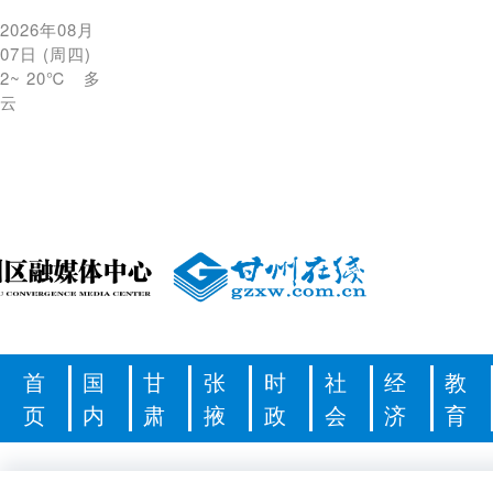
2026年08月
07日
(
周四
)
2
~
20℃
多
云
首
国
甘
张
时
社
经
教
页
内
肃
掖
政
会
济
育