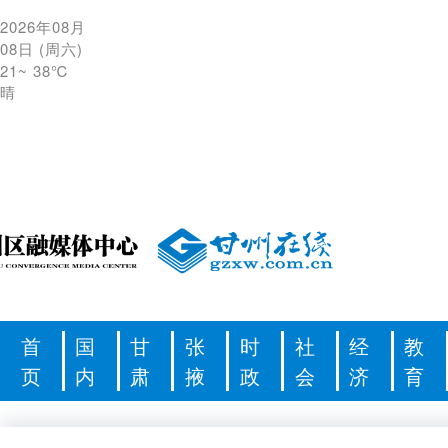
2026年08月
08日
(
周六
)
21
~
38℃
晴
首
国
甘
张
时
社
经
教
页
内
肃
掖
政
会
济
育