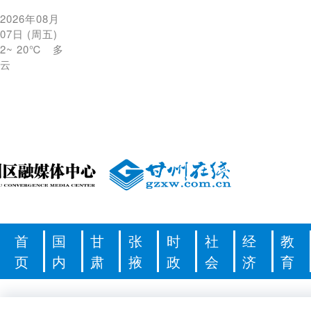
2026年08月
07日
(
周五
)
2
~
20℃
多
云
首
国
甘
张
时
社
经
教
页
内
肃
掖
政
会
济
育