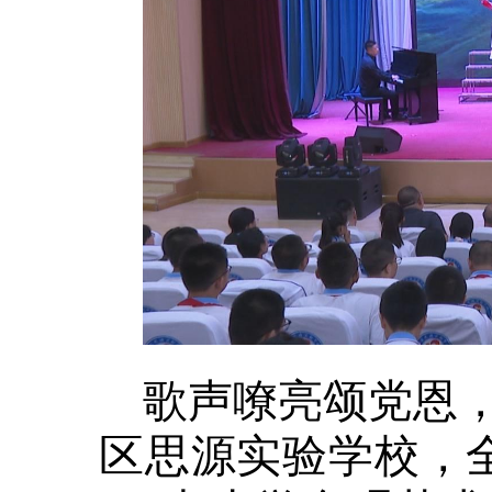
歌声嘹亮颂党恩
区思源实验学校，全