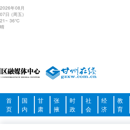
2026年08月
07日
(
周五
)
21
~
36℃
晴
首
国
甘
张
时
社
经
教
页
内
肃
掖
政
会
济
育