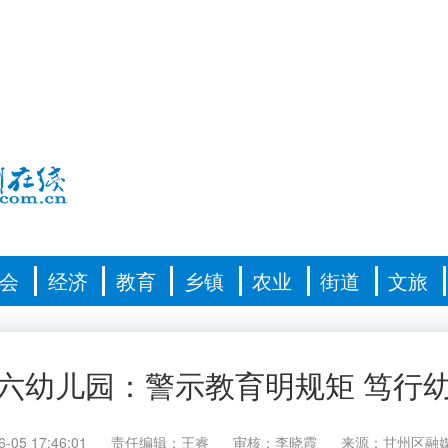
会
经济
教育
乡镇
农业
街道
文旅
六幼儿园：警示教育明规矩 笃行
6-05 17:46:01
责任编辑：王睿
审核：李晓霞
来源：甘州区融