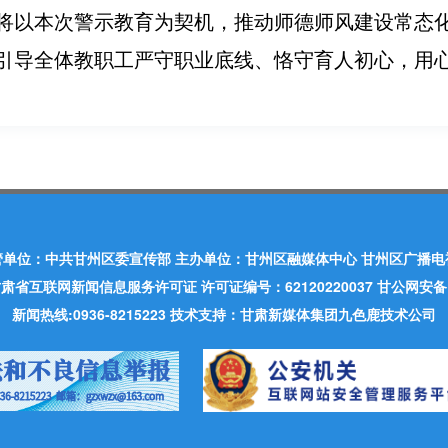
将以本次警示教育为契机，推动师德师风建设常态
引导全体教职工严守职业底线、恪守育人初心，用
管单位：中共甘州区委宣传部 主办单位：甘州区融媒体中心 甘州区广播电
肃省互联网新闻信息服务许可证 许可证编号：62120220037 甘公网安备：620
新闻热线:0936-8215223 技术支持：甘肃新媒体集团九色鹿技术公司