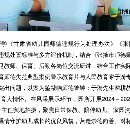
研学《甘肃省幼儿园师德违规行为处理办法》《张
违规处置标准与多方评价机制，结合《张掖市师德
足教师、保育、后勤各岗位交流研讨，结合工作实
育师德失范典型案例警示教育片与人民教育家于漪
突出问题，以案为鉴敲响师德警钟；于漪先生深耕
人情怀。在风采展示环节，园所开展2024－20
班主任实地拍摄，聚焦日常保教、陪伴幼儿、家园
温情守护幼儿成长的优良风貌，营造崇德向善、对