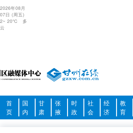
2026年08月
07日
(
周五
)
2
~
20℃
多
云
首
国
甘
张
时
社
经
教
页
内
肃
掖
政
会
济
育